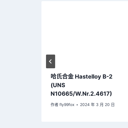
0A
哈氏合金 Hastelloy B-2
(UNS
N10665/W.Nr.2.4617)
 20 日
作者
fly99fox
2024 年 3 月 20 日