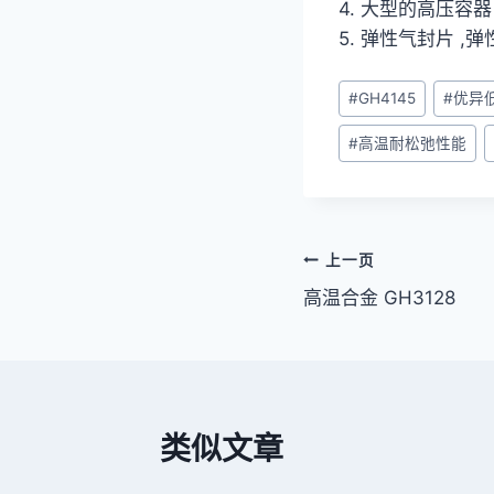
4. 大型的高压容器 
5. 弹性气封片 ,
文
#
GH4145
#
优异
章
#
高温耐松弛性能
标
签：
文
上一页
高温合金 GH3128
章
导
航
类似文章