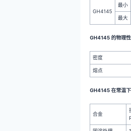
最小
GH4145
最大
GH4145 的物理性
密度
熔点
GH4145 在常
合金
固溶处理