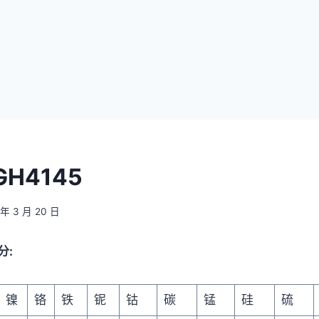
H4145
 年 3 月 20 日
分:
镍
铬
铁
铌
钴
碳
锰
硅
硫