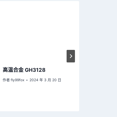
高温合金 GH3128
英科耐尔合
750,U
作者
fly99fox
2024 年 3 月 20 日
N07750
作者
fly99f