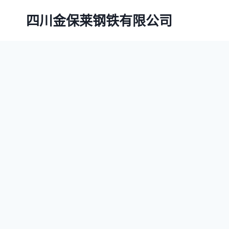
跳
四川金保莱钢铁有限公司
到
内
容