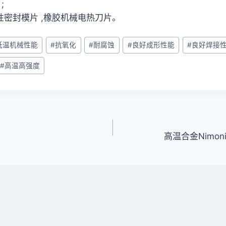
;
弹性密封模片 ,橡胶机械电热刀片。
低温机械性能
#
抗氧化
#
耐腐蚀
#
良好成形性能
#
良好焊接
#
高温高强度
高温合金Nimonic