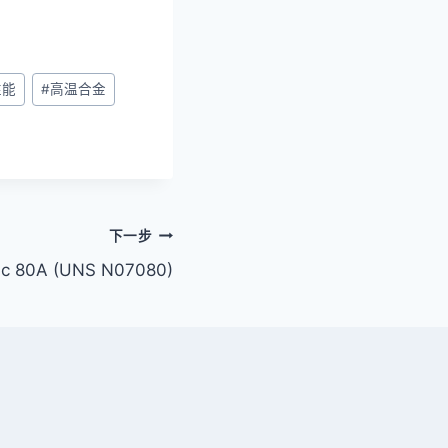
性能
#
高温合金
下一步
 80A (UNS N07080)