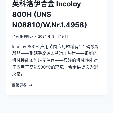
英科洛伊合金 Incoloy
800H (UNS
N08810/W.Nr.1.4958)
作者
fly99fox
2024 年 3 月 19 日
Incoloy 800H 应用范围应用领域有：1.硝酸冷
凝器——耐硝酸腐蚀2.蒸汽加热管——很好的
机械性能3.加热元件管——很好的机械性能对
于应用于高达500℃的环境，合金供货态为退
火态。
英
阅读更多
科
洛
伊
合
金