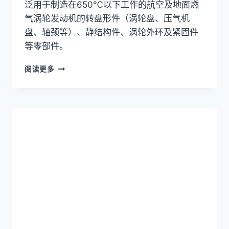
泛用于制造在650℃以下工作的航空及地面燃
气涡轮发动机的转盘形件（涡轮盘、压气机
盘、轴颈等）、静结构件、涡轮外环及紧固件
等零部件。
英
阅读更多
科
洛
伊
合
金
INCOLOY
901
(UNS
N09901/DIN
1.4898)