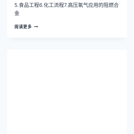
5.食品工程6.化工流程7.高压氧气应用的阻燃合
金
英
阅读更多
科
洛
伊
合
金
INCOLOY
825
(UNS
N08825/W.NR.2.4858)