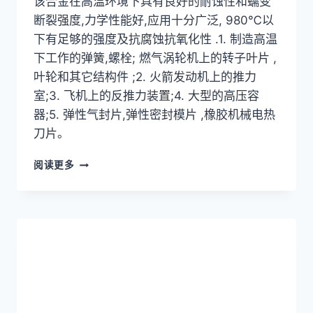
该合金在高温环境下具有良好的耐蚀性和蠕变
断裂强度,力学性能好,应用十分广泛, 980℃以
下有足够的强度及抗腐蚀抗氧化性 .1. 制造高温
下工作的弹簧,螺栓; 燃气涡轮机上的转子叶片 ,
叶轮和其它结构件 ;2. 火箭发动机上的推力
室;3. 飞机上的反推力装置;4. 大型的高压容
器;5. 弹性气封片,弹性密封模片 ,橡胶机械电热
刀片。
英
阅读更多
科
耐
尔
合
金,INCONEL
X-
750,UNS
N07750,W.NR.2.4669