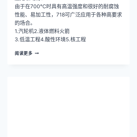
由于在700℃时具有高温强度和很好的耐腐蚀
性能、易加工性，718可广泛应用于各种高要求
的场合。
1.汽轮机2.液体燃料火箭
3.低温工程4.酸性环境5.核工程
英
阅读更多
科
耐
尔
合
金
INCONEL
718
(UNS
N07718/W.NR.2.4668)