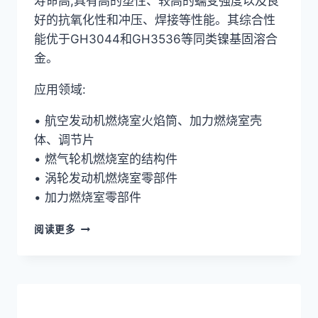
寿命高,具有高的塑性、较高的蠕变强度以及良
好的抗氧化性和冲压、焊接等性能。其综合性
能优于GH3044和GH3536等同类镍基固溶合
金。
应用领域:
• 航空发动机燃烧室火焰筒、加力燃烧室壳
体、调节片
• 燃气轮机燃烧室的结构件
• 涡轮发动机燃烧室零部件
• 加力燃烧室零部件
高
阅读更多
温
合
金
GH3128