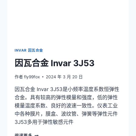
INVAR 因瓦合金
因瓦合金 Invar 3J53
作者
fly99fox
2024 年 3 月 20 日
因瓦合金 Invar 3J53是小频率温度系数恒弹性
合金。具有较高的弹性模量和强度，低的弹性
模量温度系数、良好的波速一致性。仪表工业
中各种膜片，膜盒、波纹管、弹簧等弹性元件
3J53多用于弹性敏感元件
因
阅读更多