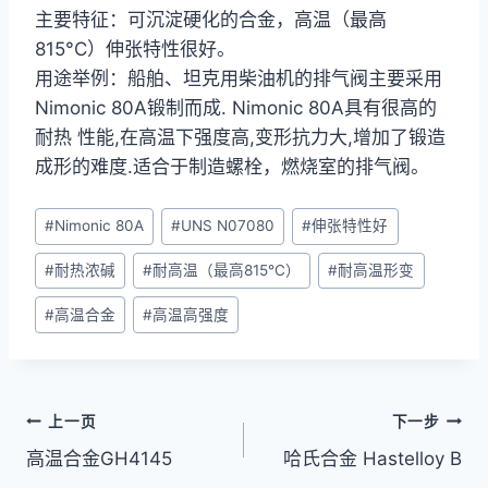
主要特征：可沉淀硬化的合金，高温（最高
815°C）伸张特性很好。
用途举例：船舶、坦克用柴油机的排气阀主要采用
Nimonic 80A锻制而成. Nimonic 80A具有很高的
耐热 性能,在高温下强度高,变形抗力大,增加了锻造
成形的难度.适合于制造螺栓，燃烧室的排气阀。
文
#
Nimonic 80A
#
UNS N07080
#
伸张特性好
章
#
耐热浓碱
#
耐高温（最高815°C）
#
耐高温形变
标
签：
#
高温合金
#
高温高强度
文
上一页
下一步
高温合金GH4145
哈氏合金 Hastelloy B
章