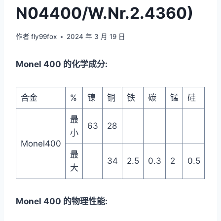
N04400/W.Nr.2.4360)
作者
fly99fox
2024 年 3 月 19 日
Monel 400 的化学成分:
合金
%
镍
铜
铁
碳
锰
硅
硫
最
63
28
小
Monel400
最
34
2.5
0.3
2
0.5
0.
大
Monel 400 的物理性能: