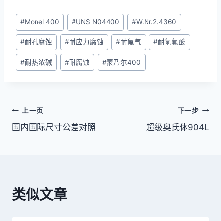
文
#
Monel 400
#
UNS N04400
#
W.Nr.2.4360
章
#
耐孔腐蚀
#
耐应力腐蚀
#
耐氟气
#
耐氢氟酸
标
签：
#
耐热浓碱
#
耐腐蚀
#
蒙乃尔400
文
上一页
下一步
国内国际尺寸公差对照
超级奥氏体904L
章
导
航
类似文章