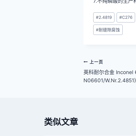
7.不纯磷酸的生产
文
#
2.4819
#
C276
章
#
耐缝隙腐蚀
标
签：
文
上一页
英科耐尔合金 Inconel 6
章
N06601/W.Nr.2.4851)
导
航
类似文章