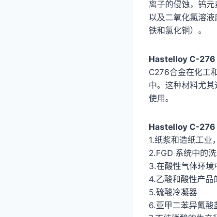
离子的侵蚀，钨元
以及二氧化氯溶液
铁和氯化铜）。
Hastelloy C
C276合金在化
中。这种材料尤其
使用。
Hastelloy C-
1.纸浆和造纸工
2.FGD 系统中
3.在酸性气体环
4.乙酸和酸性产品
5.硫酸冷凝器
6.亚甲二苯异氰酸