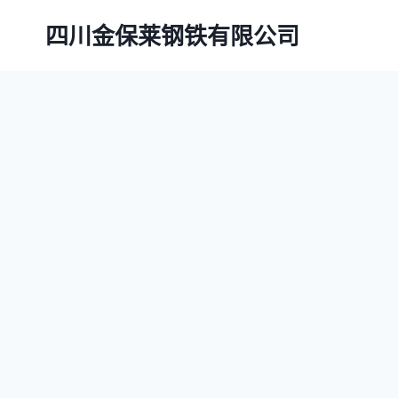
跳
四川金保莱钢铁有限公司
到
内
容