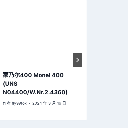
蒙乃尔400 Monel 400
英科洛伊合
(UNS
(UNS
N04400/W.Nr.2.4360)
N08811
作者
fly99fox
2024 年 3 月 19 日
作者
fly99f