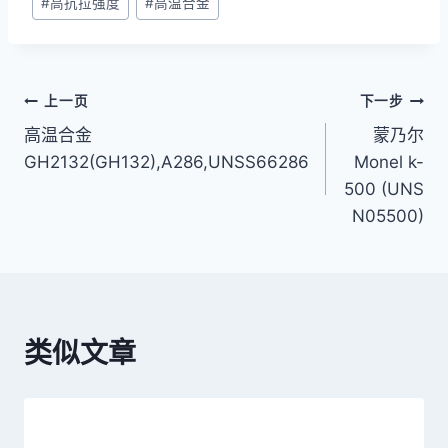
#
高抗拉强度
#
高温合金
文
上一页
下一步
高温合金
蒙乃尔
章
GH2132(GH132),A286,UNSS66286
Monel k-
导
500 (UNS
N05500)
航
类似文章