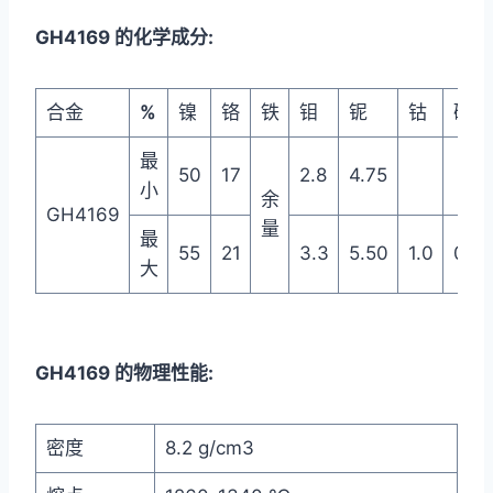
GH4169 的化学成分:
合金
%
镍
铬
铁
钼
铌
钴
碳
最
50
17
2.8
4.75
小
余
GH4169
量
最
55
21
3.3
5.50
1.0
0.0
大
GH4169 的物理性能:
密度
8.2 g/cm3