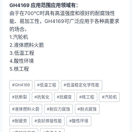
GH4169 应用范围应用领域有：
由于在700℃时具有高温强度和很好的耐腐蚀性
能、易加工性，GH4169可广泛应用于各种高要求
的场合。
1.汽轮机
2.液体燃料火箭
3.低温工程
4.酸性环境
5.核工程
文
#
GH4169
#
低温工程
#
低温稳定化学性能
章
#
抗断裂
#
抗氧化
#
抗蠕变
#
核工程
#
汽轮机
标
签：
#
液体燃料火箭
#
耐应力腐蚀
#
耐点腐蚀
#
耐疲劳
#
良好焊接性能
#
酸性环境