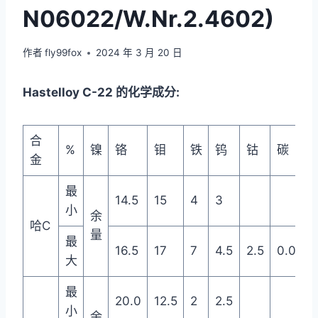
N06022/W.Nr.2.4602)
作者
fly99fox
2024 年 3 月 20 日
Hastelloy C-22 的化学成分:
合
%
镍
铬
钼
铁
钨
钴
碳
金
最
14.5
15
4
3
小
余
哈C
量
最
16.5
17
7
4.5
2.5
0.08
大
最
20.0
12.5
2
2.5
小
余