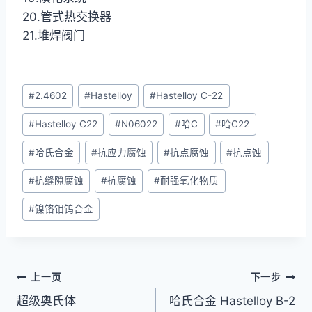
20.管式热交换器
21.堆焊阀门
文
#
2.4602
#
Hastelloy
#
Hastelloy C-22
章
#
Hastelloy C22
#
N06022
#
哈C
#
哈C22
标
签：
#
哈氏合金
#
抗应力腐蚀
#
抗点腐蚀
#
抗点蚀
#
抗缝隙腐蚀
#
抗腐蚀
#
耐强氧化物质
#
镍铬钼钨合金
文
上一页
下一步
超级奥氏体
哈氏合金 Hastelloy B-2
章