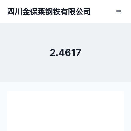
跳
四川金保莱钢铁有限公司
到
内
容
2.4617