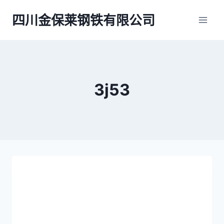
跳
四川金保莱钢铁有限公司
到
内
容
3j53