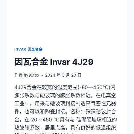
INVAR 因瓦合金
因瓦合金 Invar 4J29
作者
fly99fox
2024 年 3 月 20 日
4J29合金在较宽的温度范围(-80—450℃)内
膨胀系数与硬玻璃的膨胀系数相近，在电真空
工业中，用来与硬玻璃封接制造高气密性元器
件，也可以和陶瓷封接。名称：铁镍钴玻封合
金。在 20～450 ℃具有与 硅硼硬玻璃相近的
热膨胀系数，居里点高，具有良好的低温组织