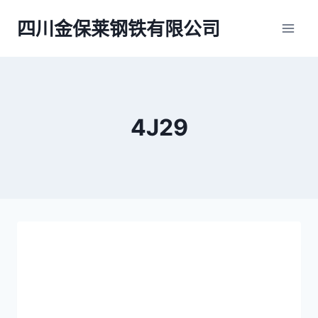
跳
四川金保莱钢铁有限公司
到
内
容
4J29