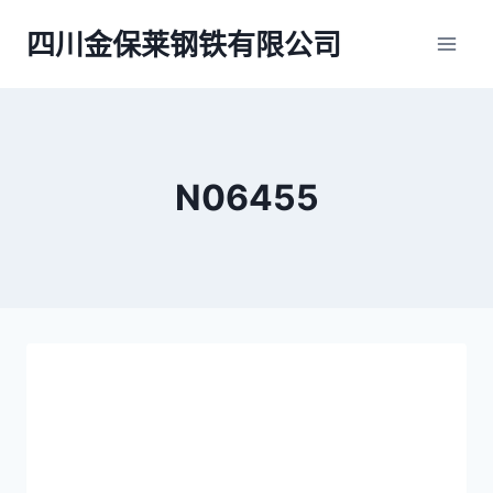
跳
四川金保莱钢铁有限公司
到
内
容
N06455