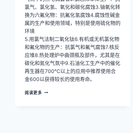
氯气、氯化氢、氧化和碳化腐蚀3.铀氧化转
换为六氟化物：抗氟化氢腐蚀4.腐蚀性碱金
属的生产和使用领域，特别是使用硫化物的
环境
5.用氯气法制二氧化钛6.有机或无机氯化物
和氟化物的生产：抗氯气和氟气腐蚀7.核反
应堆8.热处理炉中曲颈瓶及部件，尤其是在
碳化和氮化气氛中9.石油化工生产中的催化
再生器在700℃以上的应用中推荐使用合
金600以获得较长的使用寿命。
英
阅读更多
科
耐
尔
合
金
INCONEL