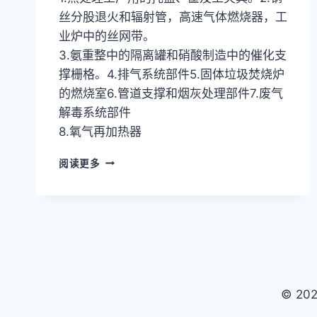
丝分股退火和辐射管，高速气体燃烧器，工
业炉中的丝网带。
3.氨重整中的隔离罐和硝酸制造中的催化支
撑栅格。4.排气系统部件5.固体垃圾焚烧炉
的燃烧室6.管道支撑和烟灰处理部件7.废气
解毒系统部件
8.氧气再加热器
英
阅读更多
科
耐
尔
合
金
INCONEL
601
(UNS
© 2
N06601/W.NR.2.4851)