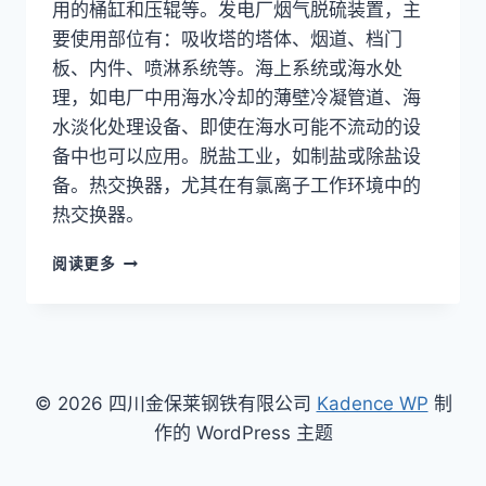
用的桶缸和压辊等。发电厂烟气脱硫装置，主
要使用部位有：吸收塔的塔体、烟道、档门
板、内件、喷淋系统等。海上系统或海水处
理，如电厂中用海水冷却的薄壁冷凝管道、海
水淡化处理设备、即使在海水可能不流动的设
备中也可以应用。脱盐工业，如制盐或除盐设
备。热交换器，尤其在有氯离子工作环境中的
热交换器。
超
阅读更多
级
奥
氏
体
254SMO/F44
(UNS
© 2026 四川金保莱钢铁有限公司
Kadence WP
制
S31254/W.NR.1.4547)
作的 WordPress 主题