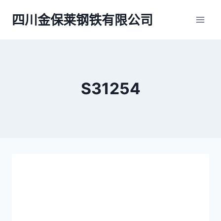
跳
四川金保莱钢铁有限公司
到
内
容
S31254