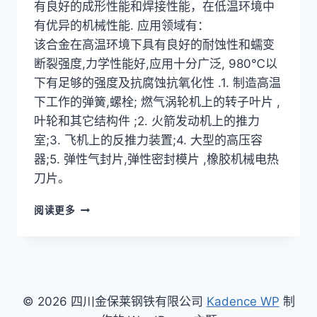
有良好的成形性能和焊接性能，在低温环境中
有优异的机械性能. 应用领域有：
该合金在高温环境下具有良好的耐蚀性和蠕变
断裂强度,力学性能好,应用十分广泛, 980℃以
下有足够的强度及抗腐蚀抗氧化性 .1. 制造高温
下工作的弹簧,螺栓; 燃气涡轮机上的转子叶片 ,
叶轮和其它结构件 ;2. 火箭发动机上的推力
室;3. 飞机上的反推力装置;4. 大型的高压容
器;5. 弹性气封片,弹性密封模片 ,橡胶机械电热
刀片。
英
阅读更多
科
耐
尔
合
金,INCONEL
X-
© 2026 四川金保莱钢铁有限公司
Kadence WP
制
750,UNS