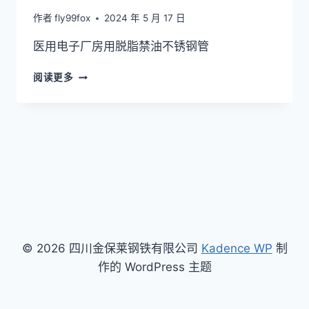
作者
fly99fox
2024 年 5 月 17 日
医用电子厂房用脱脂禁油不锈钢管
医
阅读更多
用
电
子
厂
房
用
脱
脂
禁
油
不
© 2026 四川金保莱钢铁有限公司
Kadence WP
制
锈
钢
作的 WordPress 主题
管