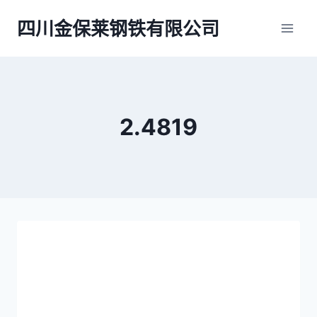
跳
四川金保莱钢铁有限公司
到
内
容
2.4819