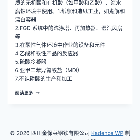
质的无机酸和有机酸（如甲酸和乙酸）、海水
腐蚀环境中使用。1.纸浆和造纸工业，如煮解和
漂白容器
2.FGD 系统中的洗涤塔、再加热器、湿汽风扇
等
3.在酸性气体环境中作业的设备和元件
4.乙酸和酸性产品的反应器
5.硫酸冷凝器
6.亚甲二苯异氰酸盐（MDI）
7.不纯磷酸的生产和加工
哈
阅读更多
氏
合
金
HASTELLOY
C-
276
© 2026 四川金保莱钢铁有限公司
Kadence WP
制
(UNS